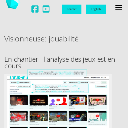
Contact
English
Menu
LABORATOIRE
UNIVERSITAIRE
Visionneuse: jouabilité
DOCUMENTATION
OBSERVATION
VIDÉOLUDIQUES
En chantier - l'analyse des jeux est en
cours