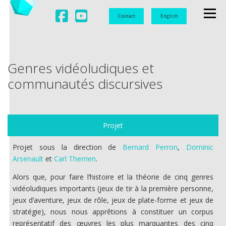
Contact
English
Menu
LABORATOIRE
UNIVERSITAIRE
Genres vidéoludiques et
DOCUMENTATION
OBSERVATION
communautés discursives
VIDÉOLUDIQUES
Projet
Projet sous la direction de
Bernard Perron
,
Dominic
Arsenault
et
Carl Therrien
.
Alors que, pour faire l’histoire et la théorie de cinq genres
vidéoludiques importants (jeux de tir à la première personne,
jeux d’aventure, jeux de rôle, jeux de plate-forme et jeux de
stratégie), nous nous apprêtions à constituer un corpus
représentatif des œuvres les plus marquantes des cinq