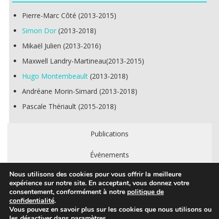
Pierre-Marc Côté (2013-2015)
Simon Dor
(2013-2018)
Mikaël Julien (2013-2016)
Maxwell Landry-Martineau(2013-2015)
Hugo Montembeault
(2013-2018)
Andréane Morin-Simard (2013-2018)
Pascale Thériault (2015-2018)
Publications
Événements
Nous utilisons des cookies pour vous offrir la meilleure
expérience sur notre site. En acceptant, vous donnez votre
consentement, conformément à notre
politique de
confidentialité
.
© Copyright 2026 LUDOV (Laboratoire universitaire de
Vous pouvez en savoir plus sur les cookies que nous utilisons ou
les désactiver dans
paramètres
.
documentation et d'observation vidéoludiques) - Tous droits