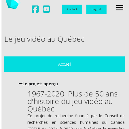
Contact
English
Menu
LABORATOIRE
UNIVERSITAIRE
Le jeu vidéo au Québec
DOCUMENTATION
OBSERVATION
VIDÉOLUDIQUES
Accueil
Le projet: aperçu
1967-2020: Plus de 50 ans
d'histoire du jeu vidéo au
Québec
Ce projet de recherche financé par le Conseil de
recherches en sciences humaines du Canada
(CRSH) de 2024 à 2029 vise à réaliser la première